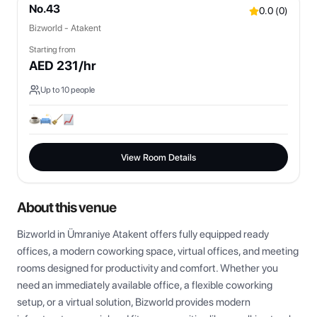
No.43
0.0
(
0
)
Bizworld - Atakent
Starting from
AED
231
/hr
Up to
10
people
View Room Details
About this venue
Bizworld in Ümraniye Atakent offers fully equipped ready 
offices, a modern coworking space, virtual offices, and meeting 
rooms designed for productivity and comfort. Whether you 
need an immediately available office, a flexible coworking 
setup, or a virtual solution, Bizworld provides modern 