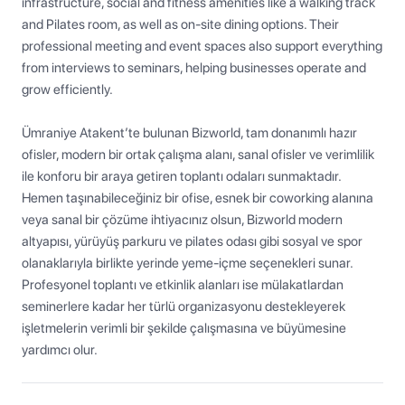
infrastructure, social and fitness amenities like a walking track 
and Pilates room, as well as on-site dining options. Their 
professional meeting and event spaces also support everything 
from interviews to seminars, helping businesses operate and 
grow efficiently.

Ümraniye Atakent’te bulunan Bizworld, tam donanımlı hazır 
ofisler, modern bir ortak çalışma alanı, sanal ofisler ve verimlilik 
ile konforu bir araya getiren toplantı odaları sunmaktadır. 
Hemen taşınabileceğiniz bir ofise, esnek bir coworking alanına 
veya sanal bir çözüme ihtiyacınız olsun, Bizworld modern 
altyapısı, yürüyüş parkuru ve pilates odası gibi sosyal ve spor 
olanaklarıyla birlikte yerinde yeme-içme seçenekleri sunar. 
Profesyonel toplantı ve etkinlik alanları ise mülakatlardan 
seminerlere kadar her türlü organizasyonu destekleyerek 
işletmelerin verimli bir şekilde çalışmasına ve büyümesine 
yardımcı olur.